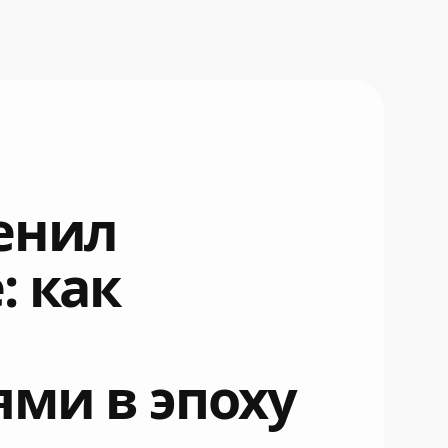
енил
: как
ми в эпоху