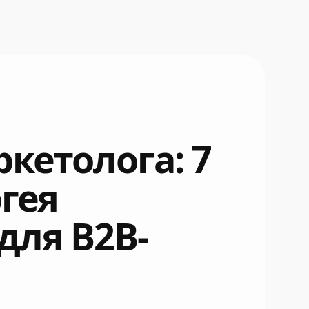
кетолога: 7
гея
для B2B-