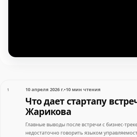
10 апреля 2026 г.
•
10 мин чтения
1
Что дает стартапу встре
Жарикова
Главные выводы после встречи с бизнес-трек
недостаточно говорить языком управляемости