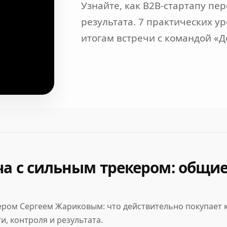
Узнайте, как B2B-стартапу пе
результата. 7 практических у
итогам встречи с командой «
ча с сильным трекером: общие
ером Сергеем Жариковым: что действительно покупает 
, контроля и результата.