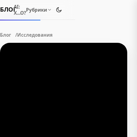
AI:
БЛОГ
Рубрики
Переключить тему оформления
Х...О?
Блог
Исследования