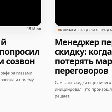
15 Июл
ОШИБКИ В ОТДЕЛАХ ПРОД
ый
Менеджер пе
 попросил
скидку: когд
и созвон
потерять ма
переговоров
иоэфира глазами
созвона и почему
Сам факт скидки ещё ничего 
инициировал, что произошло
решает.