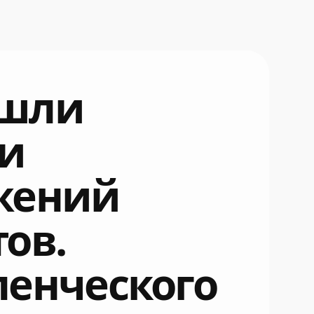
шли
ки
жений
ов.
ленческого