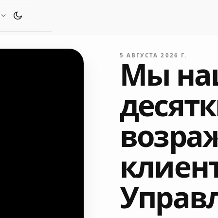
Переключить тему оформления
5 АВГУСТА 2026 Г.
Мы на
десят
возра
клиент
Управ