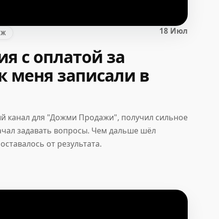
18 Июл
АЖ
я с оплатой за
ак меня записали в
й канал для "Дожми Продажи", получил сильное
ачал задавать вопросы. Чем дальше шёл
оставалось от результата.