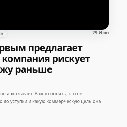
29 Июн
АЖ
рвым предлагает
а компания рискует
ржу раньше
не доказывает. Важно понять, кто её
 до уступки и какую коммерческую цель она