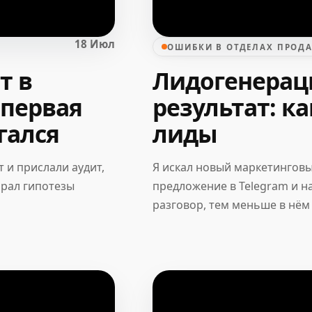
18 Июл
ОШИБКИ В ОТДЕЛАХ ПРОД
т в
Лидогенераци
 первая
результат: к
гался
лиды
 и прислали аудит,
Я искал новый маркетинговы
брал гипотезы
предложение в Telegram и н
разговор, тем меньше в нём 