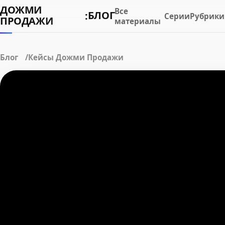
ДОЖМИ
Все
БЛОГ
:
Серии
Рубрики
ПРОДАЖИ
материалы
Блог
Кейсы Дожми Продажи