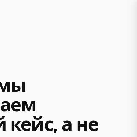
 мы
ваем
кейс, а не