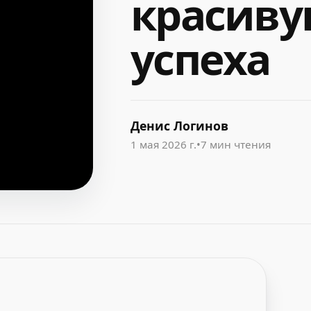
красиву
успеха
Денис Логинов
1 мая 2026 г.
•
7 мин чтения