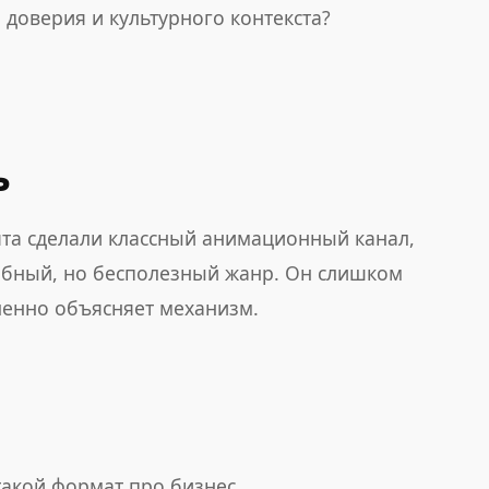
 доверия и культурного контекста?
ь
ята сделали классный анимационный канал,
удобный, но бесполезный жанр. Он слишком
ленно объясняет механизм.
акой формат про бизнес.