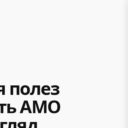
я полез
ть АМО
згляд