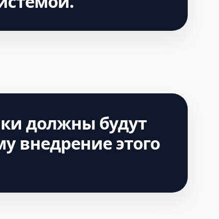
системой.
ики должны будут
му внедрение этого