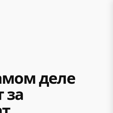
самом деле
 за
ат