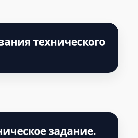
вания технического
ническое задание.