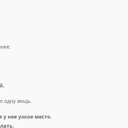
йнее.
й.
л одну вещь.
 у нее узкое место.
елать.