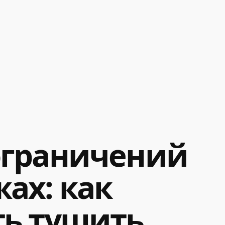
ограничений
ах: как
ть тушить