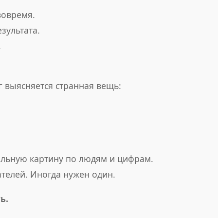
вовремя.
зультата.
.
г выясняется странная вещь:
альную картину по людям и цифрам.
телей. Иногда нужен один.
ь.